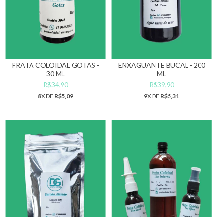
PRATA COLOIDAL GOTAS -
ENXAGUANTE BUCAL - 200
30 ML
ML
R$34,90
R$39,90
8
X DE
R$5,09
9
X DE
R$5,31