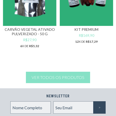
CARVÃO VEGETAL ATIVADO
KIT PREMIUM
PULVERIZADO - 50 G
R$169,90
R$27,90
12
X DE
R$17,29
6
X DE
R$5,32
VER TODOS OS PRODUTOS
NEWSLETTER